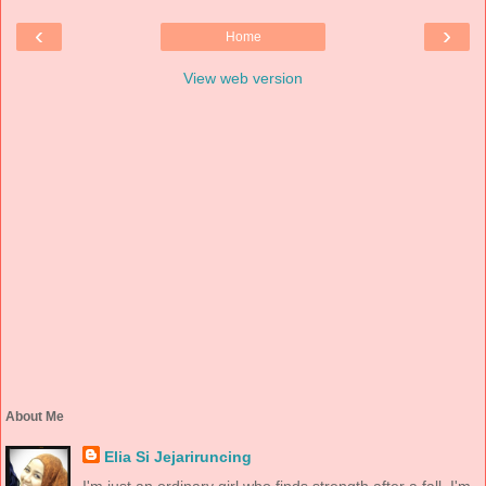
‹
›
Home
View web version
About Me
Elia Si Jejariruncing
I'm just an ordinary girl who finds strength after a fall. I'm