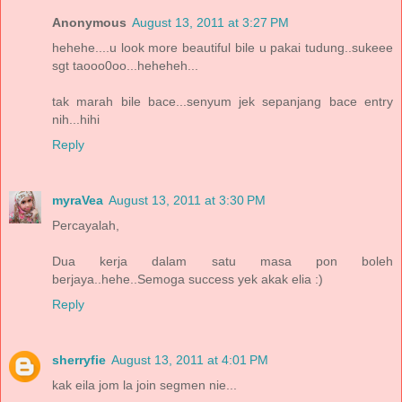
Anonymous
August 13, 2011 at 3:27 PM
hehehe....u look more beautiful bile u pakai tudung..sukeee
sgt taooo0oo...heheheh...
tak marah bile bace...senyum jek sepanjang bace entry
nih...hihi
Reply
myraVea
August 13, 2011 at 3:30 PM
Percayalah,
Dua kerja dalam satu masa pon boleh
berjaya..hehe..Semoga success yek akak elia :)
Reply
sherryfie
August 13, 2011 at 4:01 PM
kak eila jom la join segmen nie...