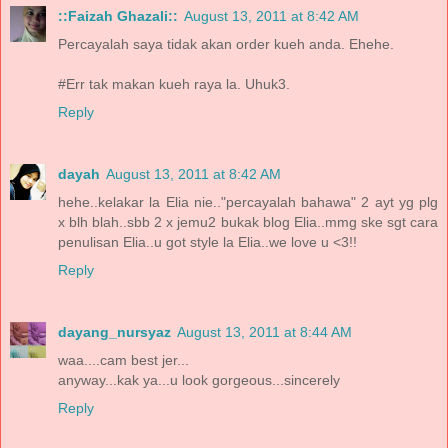
::Faizah Ghazali::
August 13, 2011 at 8:42 AM
Percayalah saya tidak akan order kueh anda. Ehehe.
#Err tak makan kueh raya la. Uhuk3.
Reply
dayah
August 13, 2011 at 8:42 AM
hehe..kelakar la Elia nie.."percayalah bahawa" 2 ayt yg plg
x blh blah..sbb 2 x jemu2 bukak blog Elia..mmg ske sgt cara
penulisan Elia..u got style la Elia..we love u <3!!
Reply
dayang_nursyaz
August 13, 2011 at 8:44 AM
waa....cam best jer...
anyway...kak ya...u look gorgeous...sincerely
Reply