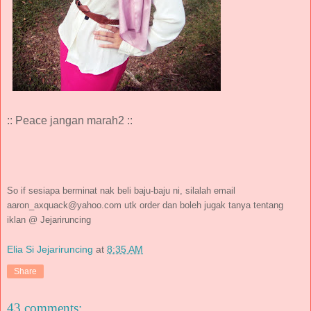
:: Peace jangan marah2 ::
So if sesiapa berminat nak beli baju-baju ni, silalah email
aaron_axquack@yahoo.com utk order dan boleh jugak tanya tentang
iklan @ Jejariruncing
Elia Si Jejariruncing
at
8:35 AM
Share
43 comments: