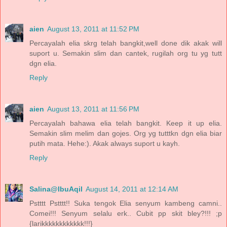
aien
August 13, 2011 at 11:52 PM
Percayalah elia skrg telah bangkit,well done dik akak will
suport u. Semakin slim dan cantek, rugilah org tu yg tutt
dgn elia.
Reply
aien
August 13, 2011 at 11:56 PM
Percayalah bahawa elia telah bangkit. Keep it up elia.
Semakin slim melim dan gojes. Org yg tutttkn dgn elia biar
putih mata. Hehe:). Akak always suport u kayh.
Reply
Salina@IbuAqil
August 14, 2011 at 12:14 AM
Pstttt Pstttt!! Suka tengok Elia senyum kambeng camni..
Comei!!! Senyum selalu erk.. Cubit pp skit bley?!!! ;p
{larikkkkkkkkkkkk!!!}