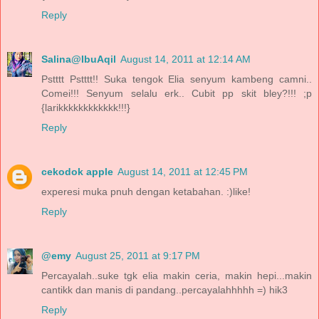
Reply
Salina@IbuAqil
August 14, 2011 at 12:14 AM
Pstttt Pstttt!! Suka tengok Elia senyum kambeng camni..
Comei!!! Senyum selalu erk.. Cubit pp skit bley?!!! ;p
{larikkkkkkkkkkkk!!!}
Reply
cekodok apple
August 14, 2011 at 12:45 PM
experesi muka pnuh dengan ketabahan. :)like!
Reply
@emy
August 25, 2011 at 9:17 PM
Percayalah..suke tgk elia makin ceria, makin hepi...makin
cantikk dan manis di pandang..percayalahhhhh =) hik3
Reply