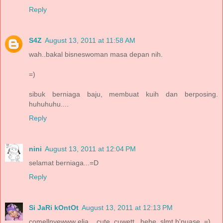
Reply
S4Z
August 13, 2011 at 11:58 AM
wah..bakal bisneswoman masa depan nih.
=)
sibuk berniaga baju, membuat kuih dan berposing.
huhuhuhu....
Reply
nini
August 13, 2011 at 12:04 PM
selamat berniaga...=D
Reply
Si JaRi kOntOt
August 13, 2011 at 12:13 PM
comellnyewww elia... cute, cuwett.. hehe..slmt b'puase..=)