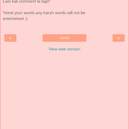
Lain kali comment la lagi!!
*mind your words.any harsh words will not be
entertained ;)
‹
›
Home
View web version