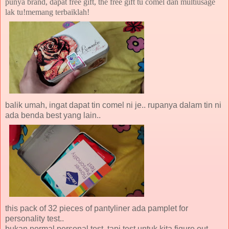
punya brand, dapat free gift, the free gift tu comel dan multiusage
lak tu!memang terbaiklah!
balik umah, ingat dapat tin comel ni je.. rupanya dalam tin ni
ada benda best yang lain..
this pack of 32 pieces of pantyliner ada pamplet for
personality test..
bukan normal personal test, tapi test untuk kita figure out