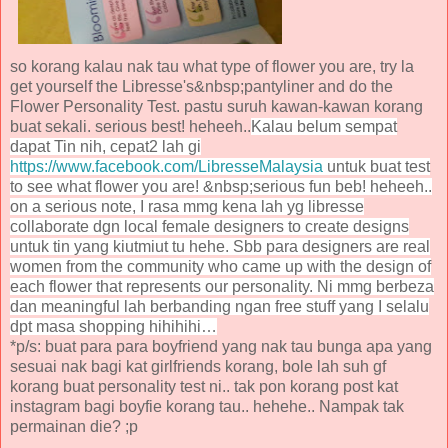
so korang kalau nak tau what type of flower you are, try la
get yourself the Libresse's&nbsp;pantyliner and do the
Flower Personality Test. pastu suruh kawan-kawan korang
buat sekali. serious best! heheeh..
Kalau belum sempat
dapat Tin nih, cepat2 lah gi
https://www.facebook.com/LibresseMalaysia
untuk buat test
to see what flower you are!
&nbsp;
serious fun beb! heheeh..
on a serious note, I rasa mmg kena lah yg libresse
collaborate dgn local female designers to create designs
untuk tin yang kiutmiut tu hehe. Sbb para designers are real
women from the community who came up with the
design of
each flower that represents our personality. Ni mmg berbeza
dan meaningful lah berbanding ngan free stuff yang I selalu
dpt masa shopping hihihihi…
*p/s: buat para para boyfriend yang nak tau bunga apa yang
sesuai nak bagi kat girlfriends korang, bole lah suh gf
korang buat personality test ni.. tak pon korang post kat
instagram bagi boyfie korang tau.. hehehe.. Nampak tak
permainan die? ;p