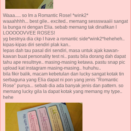
Waaa..... so Im a Romantic Rose! *wink2*
waaahhhh... best gile.. excited.. memang sessswaaiii sangat
la bunga ni dengan Elia. sebab memang tak dinafikan I
LOOOOOVVEE ROSES!
yg bestnya dia ckp I have a romantic side*wink2*
heheheh..
kipas-kipas diri sendiri plak kan..
lepas dah tau pasal diri sendiri, masa untuk ajak kawan-
kawan buat personality test ni.. pastu bila dorang dah dapat
tahu ape resultnye.. masing-masing ketawa. pastu snap pic
upload kat instagram masing-masing.. huhuhu..
bila fikir balik, macam kebetulan dan lucky sangat kotak tin
serbaguna yang Elia dapat ni pon yang jenis "Romantic
Rose" punya... sebab dia ada banyak jenis dan pattern. so
memang lucky gila la dapat kotak yang memang my type..
hehe