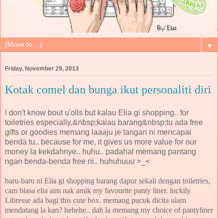
▼
Friday, November 29, 2013
Kotak comel dan bunga ikut personaliti diri
I don't know bout u'olls but kalau Elia gi shopping.. for
toiletries especially,&nbsp;kalau barang&nbsp;tu ada free
gifts or goodies memang laaaju je tangan ni mencapai
benda tu.. because for me, it gives us more value for our
money la kekdahnye.. huhu.. padahal memang pantang
ngan benda-benda free ni.. huhuhuuu >_<
baru-baru ni Elia gi shopping barang dapur sekali dengan toiletries,
cam biasa elia aim nak amik my favourite panty liner. luckily
Libresse ada bagi this cute box. memang pucuk dicita ulam
mendatang la kan? hehehe.. dah la memang my choice of pantyliner